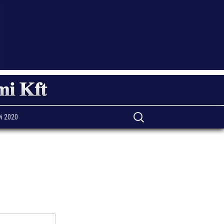
Search
i 2020
for: