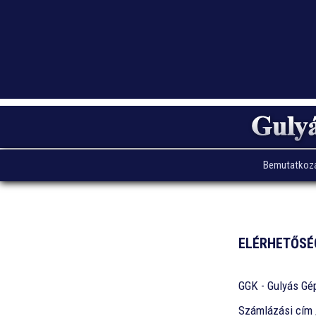
Bemutatkoz
ELÉRHETŐSÉ
GGK - Gulyás Gé
Számlázási cím /