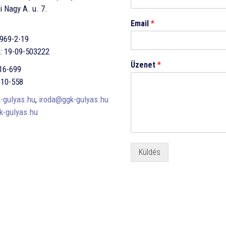
 Nagy A. u. 7.
Email
*
969-2-19
: 19-09-503222
Üzenet
*
316-699
310-558
-gulyas.hu
,
iroda@ggk-gulyas.hu
-gulyas.hu
Küldés