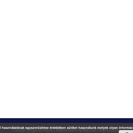
 használatának egyszerűsítése érdekében sütiket használunk melyek olyan informáci
Főoldal
|
Céginformáció
|
Adatvédelmi nyilatkozat
|
Impresszum