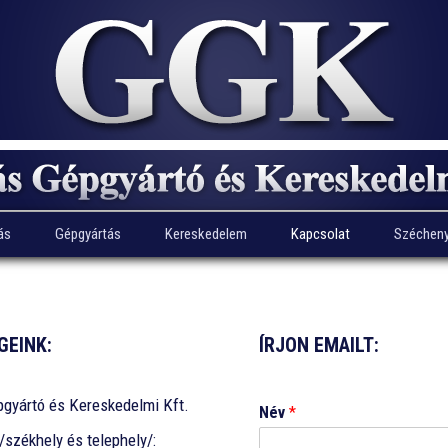
Skip
ás
Gépgyártás
Kereskedelem
Kapcsolat
Szécheny
to
content
GEINK:
ÍRJON EMAILT:
pgyártó és Kereskedelmi Kft.
Név
*
székhely és telephely/: